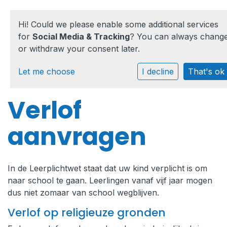
Hi! Could we please enable some additional services
for
Social Media & Tracking
? You can always chang
or withdraw your consent later.
Home
Let me choose
I decline
That's ok
Onze school
Verlof
Praktische informatie
aanvragen
Medezeggenschap
Vacatures
In de Leerplichtwet staat dat uw kind verplicht is om
naar school te gaan. Leerlingen vanaf vijf jaar mogen
Ik zoek een school
dus niet zomaar van school wegblijven.
Verlof op religieuze gronden