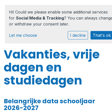
Hi! Could we please enable some additional services
for
Social Media & Tracking
? You can always chang
or withdraw your consent later.
Home
Let me choose
I decline
That's ok
Onze school
Vakanties, vrije
Praktische informatie
dagen en
Medezeggenschap
studiedagen
Vacatures
Ik zoek een school
Belangrijke data schooljaar
2026-2027