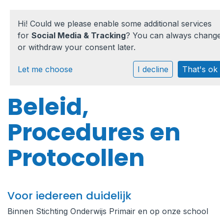
Hi! Could we please enable some additional services
for
Social Media & Tracking
? You can always chang
or withdraw your consent later.
Home
Let me choose
I decline
That's ok
Onze school
Beleid,
Praktische informatie
Procedures en
Medezeggenschap
Protocollen
Vacatures
Ik zoek een school
Voor iedereen duidelijk
Binnen Stichting Onderwijs Primair en op onze school