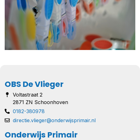
OBS De Vlieger
Voltastraat 2
2871 ZN Schoonhoven
0182-380978
directie.vlieger@onderwijsprimair.nl
Onderwijs Primair