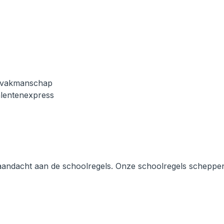
h vakmanschap
alentenexpress
 aandacht aan de schoolregels. Onze schoolregels scheppe