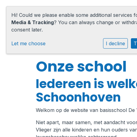
Hi! Could we please enable some additional services 
Media & Tracking
? You can always change or withd
consent later.
Home
Let me choose
I decline
T
Onze school
Onze school
Praktische informatie
Iedereen is welk
Medezeggenschap
Schoonhoven
Vacatures
Welkom op de website van basisschool De V
Ik zoek een school
Niet apart, maar samen, met aandacht voor 
Vlieger zijn alle kinderen en hun ouders v