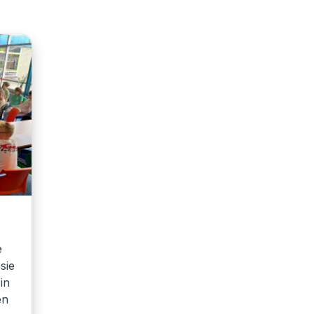
e
sie
in
en