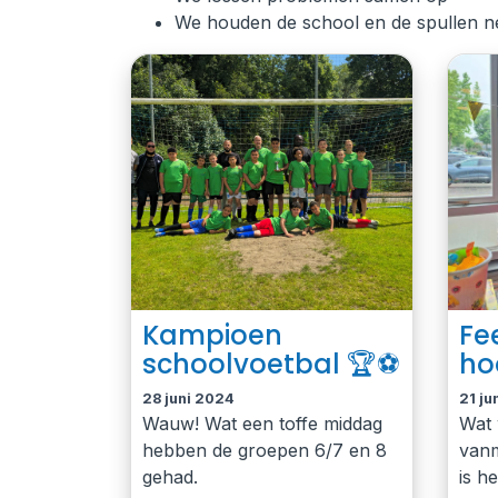
We houden de school en de spullen ne
Kampioen
Fe
schoolvoetbal 🏆⚽️
ho
28 juni 2024
21 ju
Wauw! Wat een toffe middag
Wat 
hebben de groepen 6/7 en 8
vanm
gehad.
is h