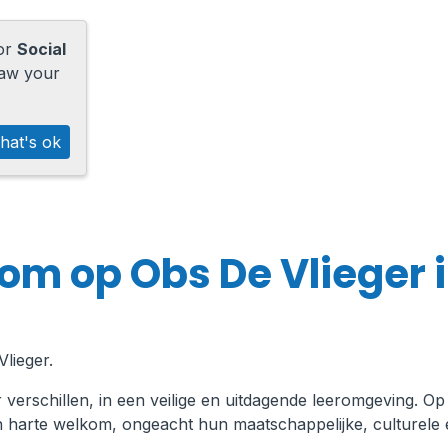
for
Social
raw your
hat's ok
om op Obs De Vlieger 
lieger.
verschillen, in een veilige en uitdagende leeromgeving. Op
an harte welkom, ongeacht hun maatschappelijke, culturele