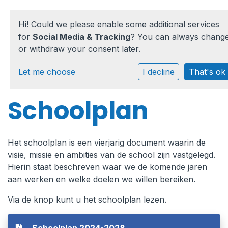
Hi! Could we please enable some additional services
for
Social Media & Tracking
? You can always chang
or withdraw your consent later.
Home
Let me choose
I decline
That's ok
Onze school
Schoolplan
Praktische informatie
Het schoolplan is een vierjarig document waarin de
Medezeggenschap
visie, missie en ambities van de school zijn vastgelegd.
Vacatures
Hierin staat beschreven waar we de komende jaren
aan werken en welke doelen we willen bereiken.
Ik zoek een school
Via de knop kunt u het schoolplan lezen.