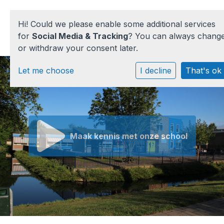
Hi! Could we please enable some additional services
for
Social Media & Tracking
? You can always chang
or withdraw your consent later.
Home
Let me choose
I decline
That's ok
Onze school
Praktische informatie
Maak kennis met onze school
Medezeggenschap
Vacatures
Ik zoek een school